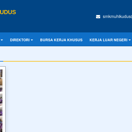
KUDUS
smkmuhikudus
DIREKTORI
BURSA KERJA KHUSUS
KERJA LUAR NEGERI