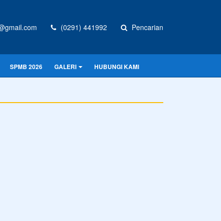
@gmail.com
(0291) 441992
Pencarian
SPMB 2026
GALERI
HUBUNGI KAMI